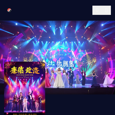
跳过导航
樱花视频传媒公司
公司简介
作品展示
签约演员
签约导演
合作伙伴
影迷互动