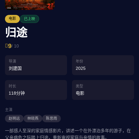
电影
已上映
归途
9
/ 10
导演
年份
刘建国
2025
时长
类型
118分钟
电影
主演
赵明远
林晓燕
陈思雨
一部感人至深的家庭情感影片，讲述一个在外漂泊多年的游子，在
父亲病危之际踏上归途，重新审视家庭与亲情的故事。