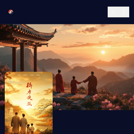
跳过导航
樱花视频传媒公司
公司简介
作品展示
签约演员
签约导演
合作伙伴
影迷互动